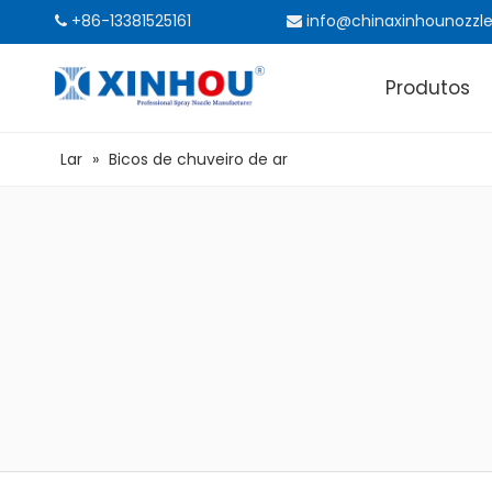
+86-13381525161
info@chinaxinhounozzl


Produtos
Lar
»
Bicos de chuveiro de ar