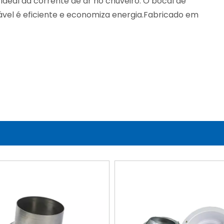
ideal da corrente de ar no chuveiro. O bocal de
ável é eficiente e economiza energia.Fabricado em