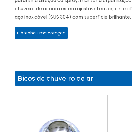
garantir a direção do spray, manter a organização 
chuveiro de ar com esfera ajustável em aço inoxid
aço inoxidável (SUS 304) com superfície brilhante.
Obtenha uma cotação
Bicos de chuveiro de ar