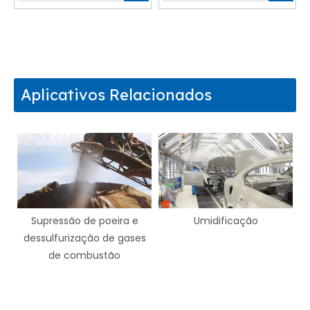
Aplicativos Relacionados
 poeira e
Umidificação
Revestimento
o de gases
ustão