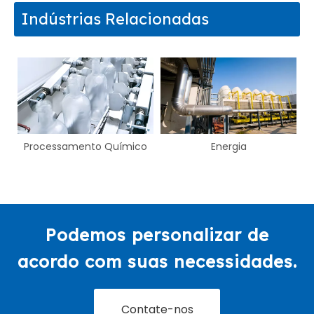
Indústrias Relacionadas
ento Químico
Energia
Gestão de a
Podemos personalizar de
acordo com suas necessidades.
Contate-nos