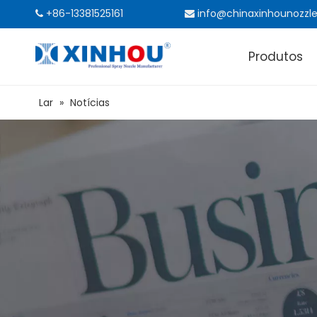
+86-13381525161
info@chinaxinhounozzl


Produtos
Lar
»
Notícias