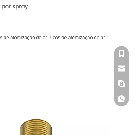
 por spray
s de atomização de ar Bicos de atomização de ar
Sra.
info@c
1891752
+861891