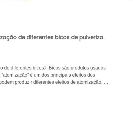
Analise o efeito de atomização de diferentes bicos de pulverização
o de diferentes bicos》Bicos são produtos usados ​​
 “atomização” é um dos principais efeitos dos
 podem produzir diferentes efeitos de atomização, o
ura e a eficiência da injeção de fluido.