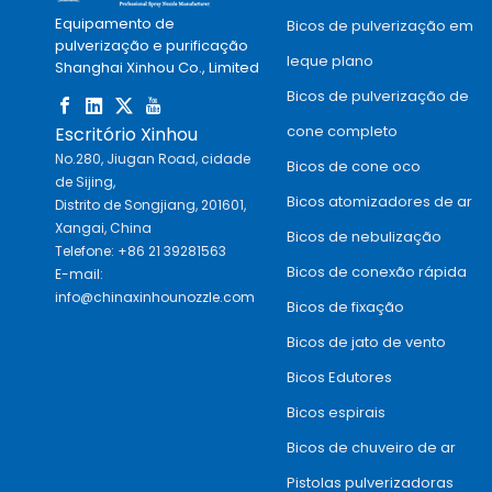
Equipamento de
Bicos de pulverização em
pulverização e purificação
leque plano
Shanghai Xinhou Co., Limited
Bicos de pulverização de
cone completo
Escritório Xinhou
No.280, Jiugan Road, cidade
Bicos de cone oco
de Sijing,
Bicos atomizadores de ar
Distrito de Songjiang, 201601,
Xangai, China
Bicos de nebulização
Telefone: +86 21 39281563
Bicos de conexão rápida
E-mail:
info@chinaxinhounozzle.com
Bicos de fixação
Bicos de jato de vento
Bicos Edutores
Bicos espirais
Bicos de chuveiro de ar
Pistolas pulverizadoras