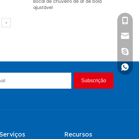
Bocal de chuveiro de ar de bola
ajustável
Sra.
»
info@c
1891752
+861891
Subscrição
Serviços
Recursos