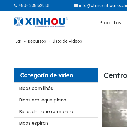
+86-13381525161
info@chinaxinhounozzl


Produtos
Lar
»
Recursos
»
Lista de vídeos
Centro
Categoria de vídeo
Bicos com ilhós
Bicos em leque plano
Bicos de cone completo
Bicos espirais