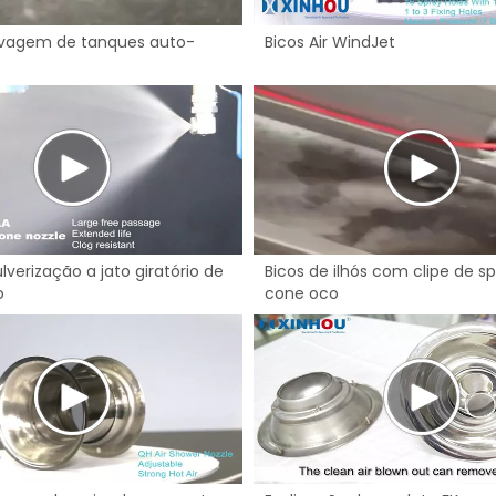
avagem de tanques auto-
Bicos Air WindJet
lverização a jato giratório de
Bicos de ilhós com clipe de s
o
cone oco