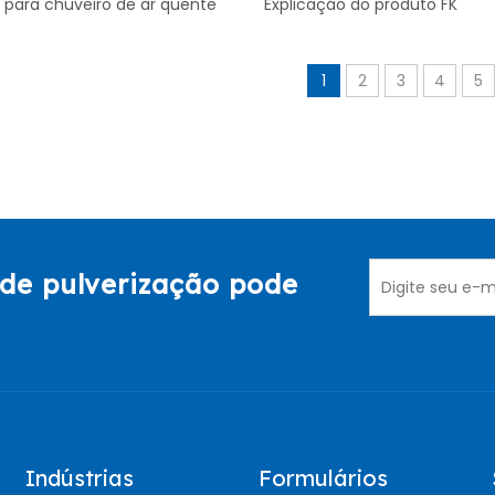
e para chuveiro de ar quente
Explicação do produto FK
1
2
3
4
5
de pulverização pode
Indústrias
Formulários