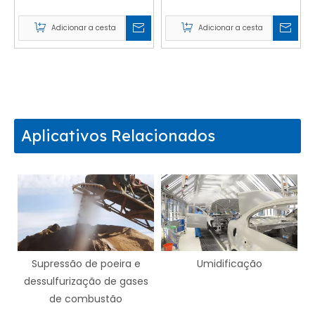
Adicionar a cesta
Adicionar a cesta
Aplicativos Relacionados
ra e
Umidificação
Revestimento
gases