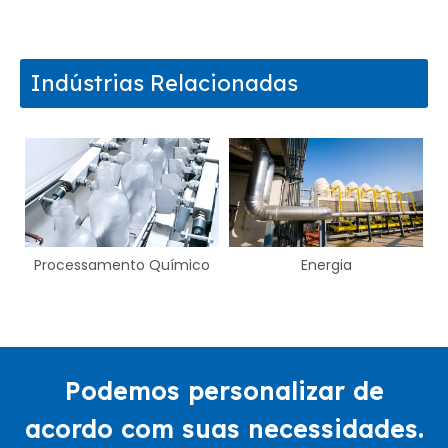
Indústrias Relacionadas
uímico
Energia
Gestão de ações
Podemos personalizar de
acordo com suas necessidades.