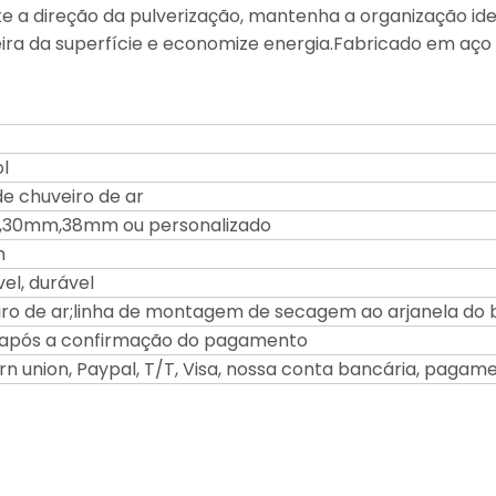
 a direção da pulverização, mantenha a organização ide
eira da superfície e economize energia.Fabricado em aço i
l
de chuveiro de ar
30mm,38mm ou personalizado
m
vel, durável
ro de ar;linha de montagem de secagem ao arjanela do 
s após a confirmação do pagamento
n union, Paypal, T/T, Visa, nossa conta bancária, pagam