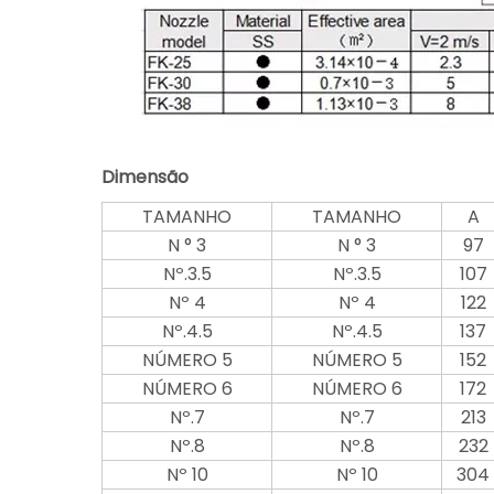
Dimensão
TAMANHO
TAMANHO
A
N ° 3
N ° 3
97
Nº.3.5
Nº.3.5
107
Nº 4
Nº 4
122
Nº.4.5
Nº.4.5
137
NÚMERO 5
NÚMERO 5
152
NÚMERO 6
NÚMERO 6
172
Nº.7
Nº.7
213
Nº.8
Nº.8
232
Nº 10
Nº 10
304