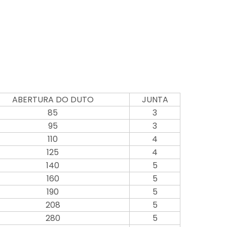
ABERTURA DO DUTO
JUNTA
85
3
95
3
110
4
125
4
140
5
160
5
190
5
208
5
280
5