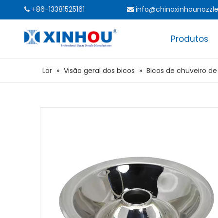
+86-13381525161
info@chinaxinhounozzl


Produtos
Lar
»
Visão geral dos bicos
»
Bicos de chuveiro de