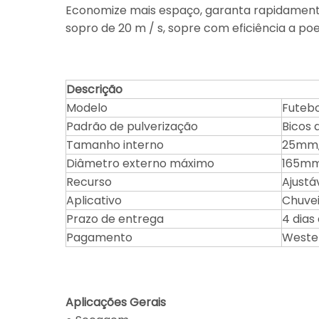
Economize mais espaço, garanta rapidamente
sopro de 20 m / s, sopre com eficiência a po
Descrição
Modelo
Futebo
Padrão de pulverização
Bicos 
Tamanho interno
25mm,
Diâmetro externo máximo
165m
Recurso
Ajustá
Aplicativo
Chuvei
Prazo de entrega
4 dia
Pagamento
Wester
Aplicações Gerais