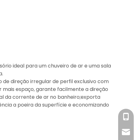
sório ideal para um chuveiro de ar e uma sala
a.
 de direção irregular de perfil exclusivo com
mais espaço, garante facilmente a direção
l da corrente de ar no banheiro;exporta
ência a poeira da superfície e economizando
Sra.
info@c