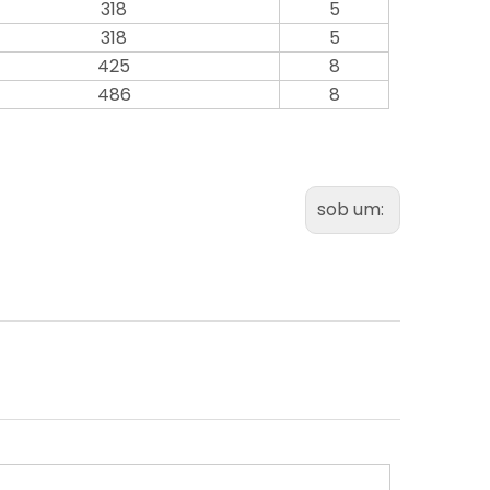
318
5
318
5
425
8
486
8
sob um: