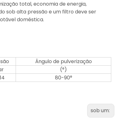
mização total, economia de energia,
ido sob alta pressão e um filtro deve ser
otável doméstica.
ssão
Ângulo de pulverização
ar
(°)
14
80-90°
sob um: