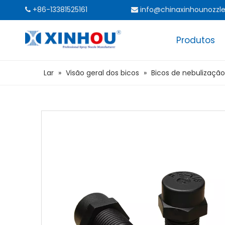
+86-13381525161
info@chinaxinhounozzl


Produtos
Lar
»
Visão geral dos bicos
»
Bicos de nebulização