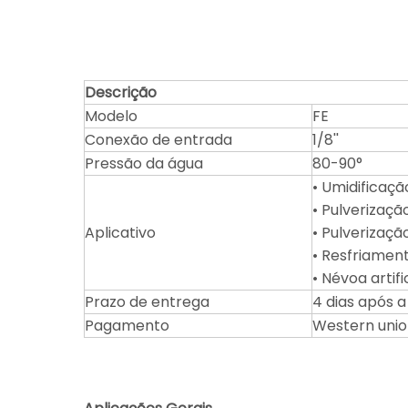
Descrição
Modelo
FE
Conexão de entrada
1/8''
Pressão da água
80-90°
• Umidificaçã
• Pulverizaçã
Aplicativo
• Pulverização
• Resfriamen
• Névoa artifi
Prazo de entrega
4 dias após 
Pagamento
Western union