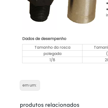
●
Dados de desempenho
Tamanho da rosca
Tamanh
polegada
1/8
2
em um:
produtos relacionados