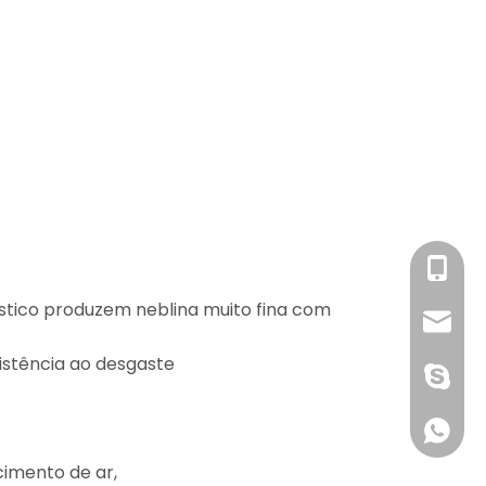
Sra.
ástico produzem neblina muito fina com
info@c
sistência ao desgaste
1891752
+861891
cimento de ar,