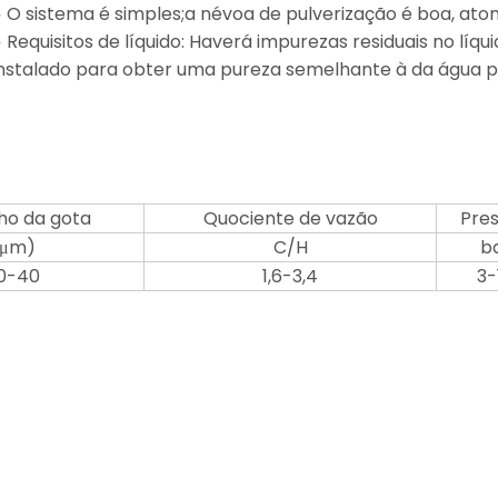
● O sistema é simples;a névoa de pulverização é boa, ato
 Requisitos de líquido: Haverá impurezas residuais no líqu
instalado para obter uma pureza semelhante à da água p
o da gota
Quociente de vazão
Pre
(μm)
C/H
b
0-40
1,6-3,4
3-