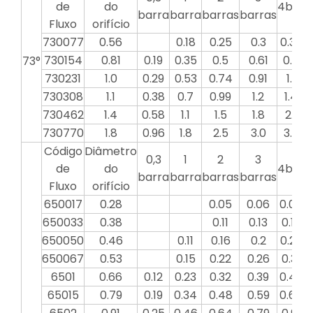
de
do
4bar
5
barra
barra
barras
barras
Fluxo
orifício
730077
0.56
0.18
0.25
0.3
0.35
730154
0.81
0.19
0.35
0.5
0.61
0.7
0
73°
730231
1.0
0.29
0.53
0.74
0.91
1.1
730308
1.1
0.38
0.7
0.99
1.2
1.4
730462
1.4
0.58
1.1
1.5
1.8
2.1
730770
1.8
0.96
1.8
2.5
3.0
3.5
Código
Diâmetro
0,3
1
2
3
de
do
4bar
5
barra
barra
barras
barras
Fluxo
orifício
650017
0.28
0.05
0.06
0.07
0
650033
0.38
0.11
0.13
0.15
650050
0.46
0.11
0.16
0.2
0.23
0
650067
0.53
0.15
0.22
0.26
0.31
0
6501
0.66
0.12
0.23
0.32
0.39
0.46
65015
0.79
0.19
0.34
0.48
0.59
0.68
0