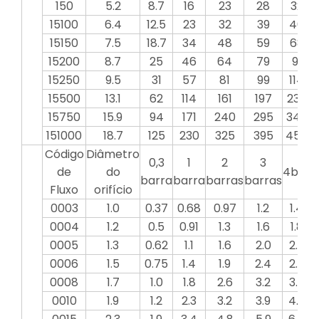
150
5.2
8.7
16
23
28
32
15100
6.4
12.5
23
32
39
46
15150
7.5
18.7
34
48
59
68
15200
8.7
25
46
64
79
91
15250
9.5
31
57
81
99
114
15500
13.1
62
114
161
197
230
15750
15.9
94
171
240
295
340
151000
18.7
125
230
325
395
455
Código
Diâmetro
0,3
1
2
3
de
do
4bar
5
barra
barra
barras
barras
Fluxo
orifício
0003
1.0
0.37
0.68
0.97
1.2
1.4
0004
1.2
0.5
0.91
1.3
1.6
1.8
0005
1.3
0.62
1.1
1.6
2.0
2.3
0006
1.5
0.75
1.4
1.9
2.4
2.7
0008
1.7
1.0
1.8
2.6
3.2
3.6
0010
1.9
1.2
2.3
3.2
3.9
4.6