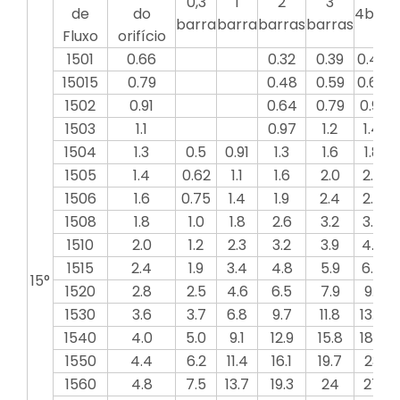
0,3
1
2
3
de
do
4bar
5
barra
barra
barras
barras
Fluxo
orifício
1501
0.66
0.32
0.39
0.46
15015
0.79
0.48
0.59
0.68
0
1502
0.91
0.64
0.79
0.91
1503
1.1
0.97
1.2
1.4
1504
1.3
0.5
0.91
1.3
1.6
1.8
1505
1.4
0.62
1.1
1.6
2.0
2.3
1506
1.6
0.75
1.4
1.9
2.4
2.7
1508
1.8
1.0
1.8
2.6
3.2
3.6
1510
2.0
1.2
2.3
3.2
3.9
4.6
1515
2.4
1.9
3.4
4.8
5.9
6.8
15°
1520
2.8
2.5
4.6
6.5
7.9
9.1
1530
3.6
3.7
6.8
9.7
11.8
13.7
1540
4.0
5.0
9.1
12.9
15.8
18.2
2
1550
4.4
6.2
11.4
16.1
19.7
23
1560
4.8
7.5
13.7
19.3
24
27