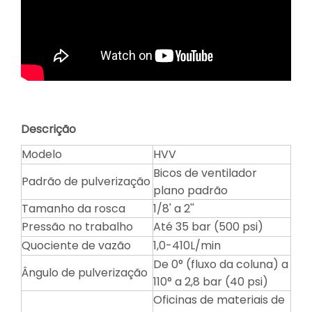
Descrição
Modelo
HVV
Bicos de ventilador
Padrão de pulverização
plano padrão
Tamanho da rosca
1/8' a 2''
Pressão no trabalho
Até 35 bar (500 psi)
Quociente de vazão
1,0-410L/min
De 0° (fluxo da coluna) a
Ângulo de pulverização
110° a 2,8 bar (40 psi)
Oficinas de materiais de