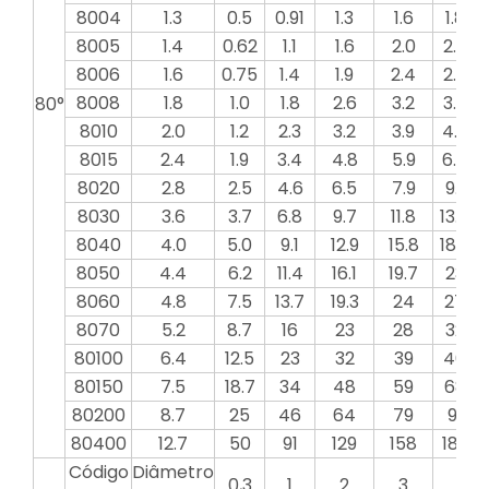
8004
1.3
0.5
0.91
1.3
1.6
1.8
8005
1.4
0.62
1.1
1.6
2.0
2.3
8006
1.6
0.75
1.4
1.9
2.4
2.7
8008
1.8
1.0
1.8
2.6
3.2
3.6
80°
8010
2.0
1.2
2.3
3.2
3.9
4.6
8015
2.4
1.9
3.4
4.8
5.9
6.8
8020
2.8
2.5
4.6
6.5
7.9
9.1
8030
3.6
3.7
6.8
9.7
11.8
13.7
8040
4.0
5.0
9.1
12.9
15.8
18.2
2
8050
4.4
6.2
11.4
16.1
19.7
23
8060
4.8
7.5
13.7
19.3
24
27
8070
5.2
8.7
16
23
28
32
80100
6.4
12.5
23
32
39
46
80150
7.5
18.7
34
48
59
68
80200
8.7
25
46
64
79
91
80400
12.7
50
91
129
158
182
Código
Diâmetro
0,3
1
2
3