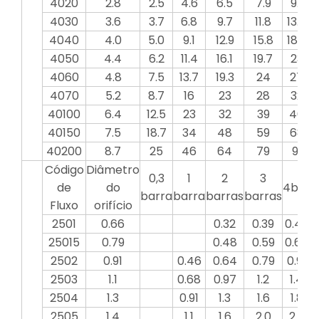
4020
2.8
2.5
4.6
6.5
7.9
9.1
4030
3.6
3.7
6.8
9.7
11.8
13.7
4040
4.0
5.0
9.1
12.9
15.8
18.2
2
4050
4.4
6.2
11.4
16.1
19.7
23
4060
4.8
7.5
13.7
19.3
24
27
4070
5.2
8.7
16
23
28
32
40100
6.4
12.5
23
32
39
46
40150
7.5
18.7
34
48
59
68
40200
8.7
25
46
64
79
91
Código
Diâmetro
0,3
1
2
3
de
do
4bar
5
barra
barra
barras
barras
Fluxo
orifício
2501
0.66
0.32
0.39
0.46
25015
0.79
0.48
0.59
0.68
0
2502
0.91
0.46
0.64
0.79
0.91
2503
1.1
0.68
0.97
1.2
1.4
2504
1.3
0.91
1.3
1.6
1.8
2505
1.4
1.1
1.6
2.0
2.3