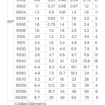
6502
0.91
0.25
0.46
0.64
0.79
0.91
6503
1.1
0.37
0.68
0.97
1.2
1.4
6504
1.3
0.5
0.91
1.3
1.6
1.8
6505
1.4
0.62
1.1
1.6
2.0
2.3
65°
6506
1.6
0.75
1.4
1.9
2.4
2.7
6508
1.8
1.0
1.8
2.6
3.2
3.6
6510
2.0
1.2
2.3
3.2
3.9
4.6
6515
2.4
1.9
3.4
4.8
5.9
6.8
6520
2.8
2.5
4.6
6.5
7.9
9.1
6530
3.6
3.7
6.8
9.7
11.8
13.7
6540
4.0
5.0
9.1
12.9
15.8
18.2
2
6550
4.4
6.2
11.4
16.1
19.7
23
6560
4.8
7.5
13.7
19.3
24
27
6570
5.2
8.7
16
23
28
32
65100
6.4
12.5
23
32
39
46
65150
7.5
18.7
34
48
59
68
65200
8.7
25
46
64
79
91
Código
Diâmetro