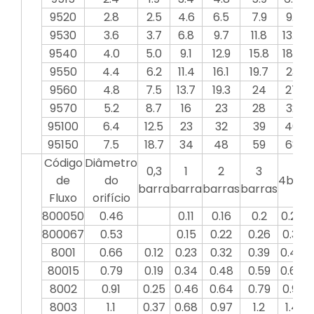
9520
2.8
2.5
4.6
6.5
7.9
9.1
9530
3.6
3.7
6.8
9.7
11.8
13.7
9540
4.0
5.0
9.1
12.9
15.8
18.2
2
9550
4.4
6.2
11.4
16.1
19.7
23
9560
4.8
7.5
13.7
19.3
24
27
9570
5.2
8.7
16
23
28
32
95100
6.4
12.5
23
32
39
46
95150
7.5
18.7
34
48
59
68
Código
Diâmetro
0,3
1
2
3
de
do
4bar
5
barra
barra
barras
barras
Fluxo
orifício
800050
0.46
0.11
0.16
0.2
0.23
0
800067
0.53
0.15
0.22
0.26
0.31
0
8001
0.66
0.12
0.23
0.32
0.39
0.46
80015
0.79
0.19
0.34
0.48
0.59
0.68
0
8002
0.91
0.25
0.46
0.64
0.79
0.91
8003
1.1
0.37
0.68
0.97
1.2
1.4