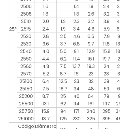
2506
1.6
1.4
1.9
2.4
2.7
2508
1.8
1.8
2.6
3.2
3.6
2510
2.0
1.2
2.3
3.2
3.9
4.6
2515
2.4
1.9
3.4
4.8
5.9
6.8
25°
2520
2.8
2.5
4.6
6.5
7.9
9.1
2530
3.6
3.7
6.8
9.7
11.8
13.7
2540
4.0
5.0
9.1
12.9
15.8
18.2
2
2550
4.4
6.2
11.4
16.1
19.7
23
2560
4.8
7.5
13.7
19.3
24
27
2570
5.2
8.7
16
23
28
32
25100
6.4
12.5
23
32
39
46
25150
7.5
18.7
34
48
59
68
25200
8.7
25
46
64
79
91
25500
13.1
62
114
161
197
230
25750
15.9
94
171
240
295
340
251000
18.7
125
230
325
395
455
Código
Diâmetro