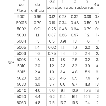
0,3
1
2
3
de
do
4bar
5
barra
barra
barras
barras
Fluxo
orifício
5001
0.66
0.12
0.23
0.32
0.39
0.46
50015
0.79
0.19
0.34
0.48
0.59
0.68
0
5002
0.91
0.25
0.46
0.64
0.79
0.91
5003
1.1
0.37
0.68
0.97
1.2
1.4
5004
1.3
0.5
0.91
1.3
1.6
1.8
5005
1.4
0.62
1.1
1.6
2.0
2.3
5006
1.6
0.75
1.4
1.9
2.4
2.7
5008
1.8
1.0
1.8
2.6
3.2
3.6
50°
5010
2.0
1.2
2.3
3.2
3.9
4.6
5015
2.4
1.9
3.4
4.8
5.9
6.8
5020
2.8
2.5
4.6
6.5
7.9
9.1
5030
3.6
3.7
6.8
9.7
11.8
13.7
5040
4.0
5.0
9.1
12.9
15.8
18.2
2
5050
4.4
6.2
11.4
16.1
19.7
23
5060
4.8
7.5
13.7
19.3
24
27