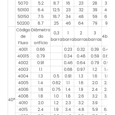
5070
5.2
8.7
16
23
28
32
50100
6.4
12.5
23
32
39
46
50150
7.5
18.7
34
48
59
68
50200
8.7
25
46
64
79
91
Código
Diâmetro
0,3
1
2
3
de
do
4bar
5
barra
barra
barras
barras
Fluxo
orifício
4001
0.66
0.23
0.32
0.39
0.46
40015
0.79
0.34
0.48
0.59
0.68
0
4002
0.91
0.46
0.64
0.79
0.91
4003
1.1
0.68
0.97
1.2
1.4
4004
1.3
0.5
0.91
1.3
1.6
1.8
4005
1.4
0.62
1.1
1.6
2.0
2.3
4006
1.6
0.75
1.4
1.9
2.4
2.7
4008
1.8
1.0
1.8
2.6
3.2
3.6
40°
4010
2.0
1.2
2.3
3.2
3.9
4015
2.4
1.9
3.4
4.8
5.9
6.8