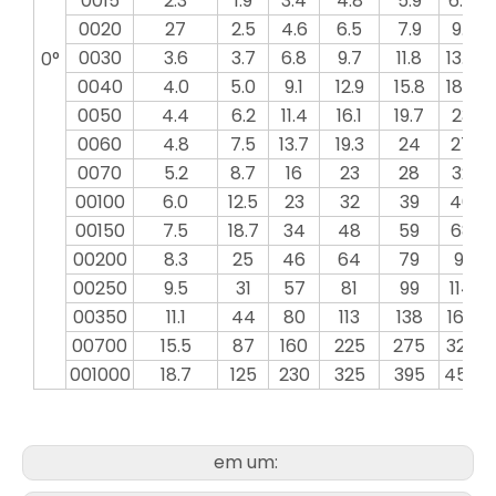
0015
2.3
1.9
3.4
4.8
5.9
6.8
0020
27
2.5
4.6
6.5
7.9
9.1
0030
3.6
3.7
6.8
9.7
11.8
13.7
0°
0040
4.0
5.0
9.1
12.9
15.8
18.2
2
0050
4.4
6.2
11.4
16.1
19.7
23
0060
4.8
7.5
13.7
19.3
24
27
0070
5.2
8.7
16
23
28
32
00100
6.0
12.5
23
32
39
46
00150
7.5
18.7
34
48
59
68
00200
8.3
25
46
64
79
91
00250
9.5
31
57
81
99
114
00350
11.1
44
80
113
138
160
00700
15.5
87
160
225
275
320
001000
18.7
125
230
325
395
455
em um: