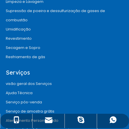
Limpeza e Lavagem
Supressão de poeira e dessulfurização de gases de
combustão
Umidificação
Revestimento
Secagem e Sopro
Resfriamento de gás
Serviços
visão geral dos Serviços
Ajuda Técnica
Serviço pós-venda
Serviço de amostra grátis
Atendimento Personalizado
info@chinaxinhounozzle.com
+8618917527415
18917527415
Sra.