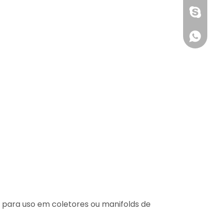
1891752
+861891
l para uso em coletores ou manifolds de