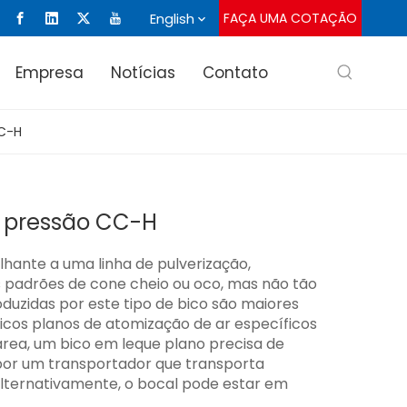
English
FAÇA UMA COTAÇÃO
Empresa
Notícias
Contato
CC-H
ta pressão CC-H
hante a uma linha de pulverização,
 padrões de cone cheio ou oco, mas não tão
oduzidas por este tipo de bico são maiores
os planos de atomização de ar específicos
área, um bico em leque plano precisa de
por um transportador que transporta
Alternativamente, o bocal pode estar em