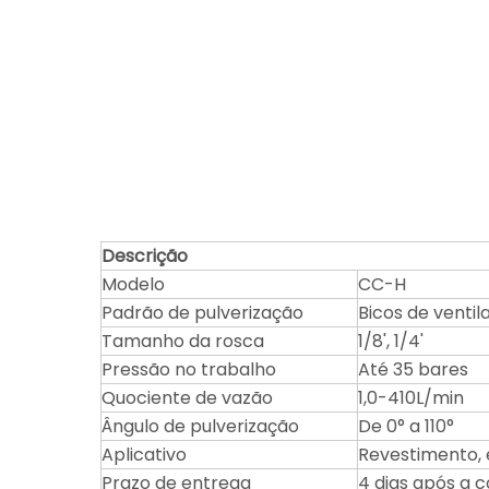
Descrição
Modelo
CC-H
Padrão de pulverização
Bicos de ventil
Tamanho da rosca
1/8', 1/4'
Pressão no trabalho
Até 35 bares
Quociente de vazão
1,0-410L/min
Ângulo de pulverização
De 0° a 110°
Aplicativo
Revestimento, 
Prazo de entrega
4 dias após a