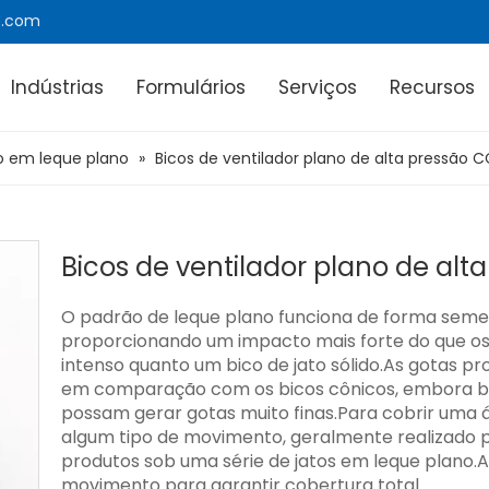
e.com
Indústrias
Formulários
Serviços
Recursos
ão em leque plano
»
Bicos de ventilador plano de alta pressão 
Bicos de ventilador plano de al
O padrão de leque plano funciona de forma semel
proporcionando um impacto mais forte do que os
intenso quanto um bico de jato sólido.As gotas pr
em comparação com os bicos cônicos, embora bic
possam gerar gotas muito finas.Para cobrir uma 
algum tipo de movimento, geralmente realizado 
produtos sob uma série de jatos em leque plano.
movimento para garantir cobertura total.