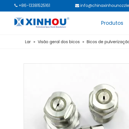
+86-13381525161
info@chinaxinhounozzl


Produtos
Lar
»
Visão geral dos bicos
»
Bicos de pulverizaç