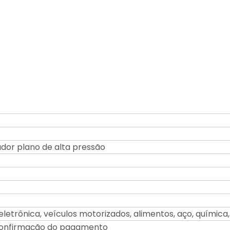
ador plano de alta pressão
eletrônica, veículos motorizados, alimentos, aço, químic
 confirmação do pagamento