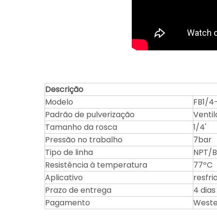
Descrição
Modelo
FB1/4
Padrão de pulverização
Venti
Tamanho da rosca
1/4'
Pressão no trabalho
7bar
Tipo de linha
NPT/B
Resistência à temperatura
77ºC
Aplicativo
resfr
Prazo de entrega
4 dia
Pagamento
Wester