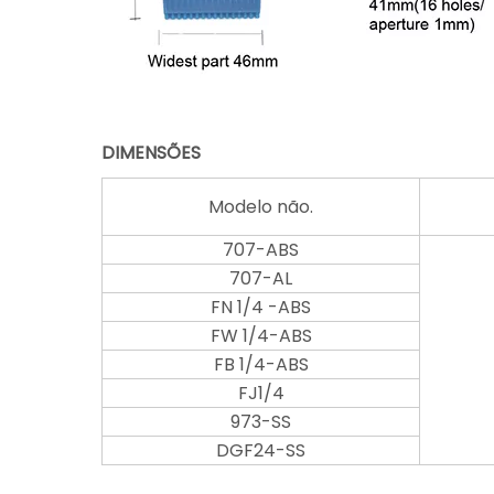
DIMENSÕES
Modelo não.
707-ABS
707-AL
FN 1/4 -ABS
FW 1/4-ABS
FB 1/4-ABS
FJ1/4
973-SS
DGF24-SS