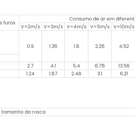
Consumo de ar em diferent
 furos
V=2m/s
V=3m/s
V=4m/s
V=5m/s
V=10m/s
0.9
1.36
1.8
2.26
4.52
2.7
4.1
5.4
6.78
13.56
1.24
1.87
2.48
3.1
6.21
tamanho da rosca