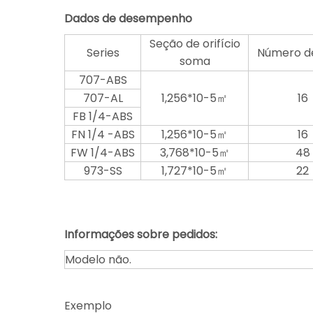
Dados de desempenho
Seção de orifício
Series
Número de
soma
707-ABS
707-AL
1,256*10-5㎡
16
FB 1/4-ABS
FN 1/4 -ABS
1,256*10-5㎡
16
FW 1/4-ABS
3,768*10-5㎡
48
973-SS
1,727*10-5㎡
22
Informações sobre pedidos:
Modelo não.
Exemplo