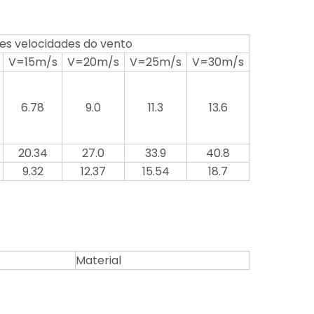
es velocidades do vento
V=15m/s
V=20m/s
V=25m/s
V=30m/s
6.78
9.0
11.3
13.6
20.34
27.0
33.9
40.8
9.32
12.37
15.54
18.7
Material