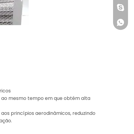
1891752
+861891
ricos
ar, ao mesmo tempo em que obtém alta
 aos princípios aerodinâmicos, reduzindo
ação.