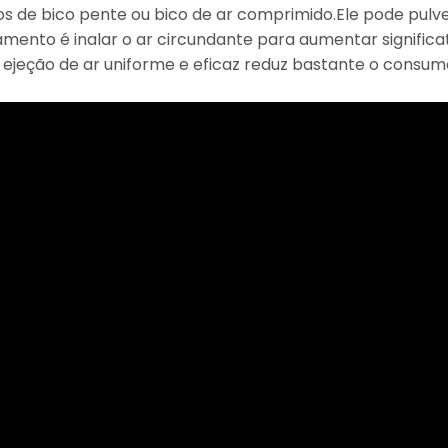
 de bico pente ou bico de ar comprimido.Ele pode pulve
amento é inalar o ar circundante para aumentar significa
jeção de ar uniforme e eficaz reduz bastante o consumo