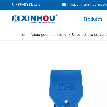
+86-13381525161
info@chinaxinhounozzl


Produtos
Lar
»
Visão geral dos bicos
»
Bicos de jato de ven